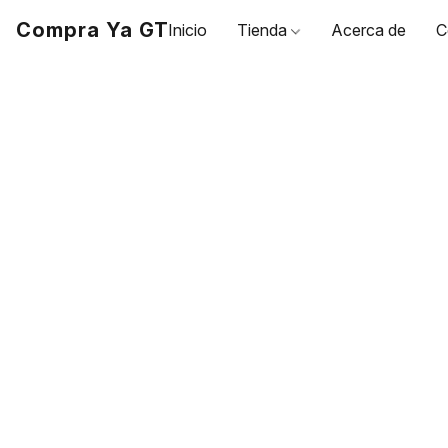
Compra Ya GT
Inicio
Tienda
Acerca de
C