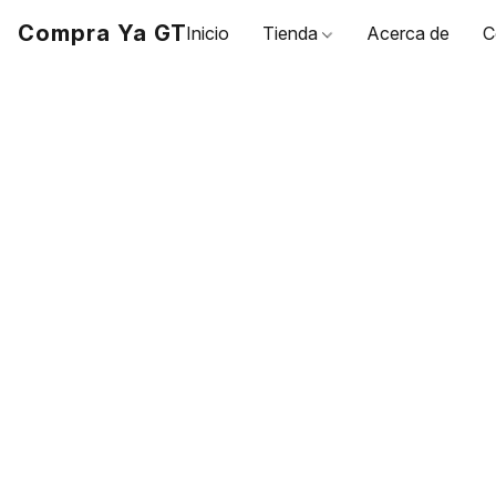
Compra Ya GT
Inicio
Tienda
Acerca de
C