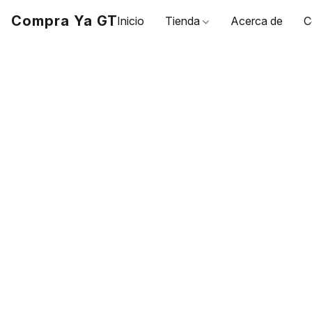
Compra Ya GT
Inicio
Tienda
Acerca de
C