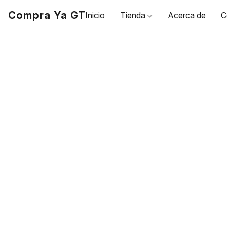
Compra Ya GT
Inicio
Tienda
Acerca de
C