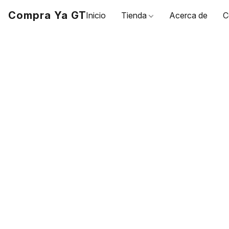
Compra Ya GT
Inicio
Tienda
Acerca de
C