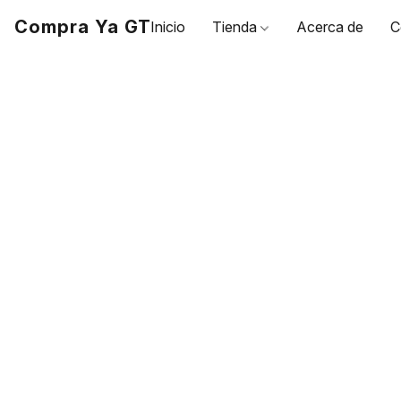
Compra Ya GT
Inicio
Tienda
Acerca de
C