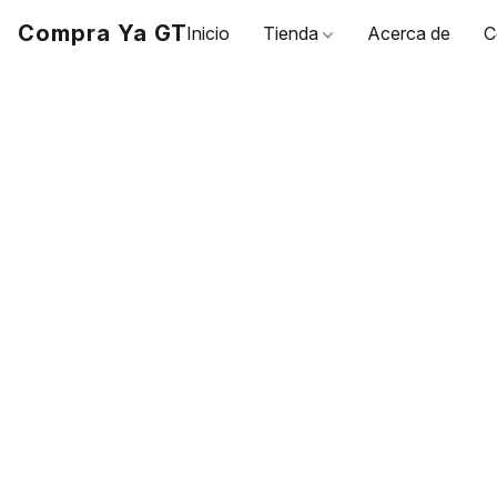
Compra Ya GT
Inicio
Tienda
Acerca de
C