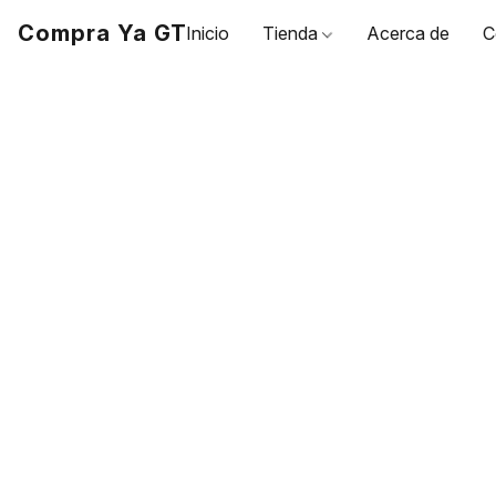
Compra Ya GT
Inicio
Tienda
Acerca de
C