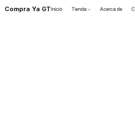
Compra Ya GT
Inicio
Tienda
Acerca de
C