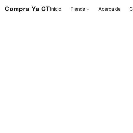
Compra Ya GT
Inicio
Tienda
Acerca de
C