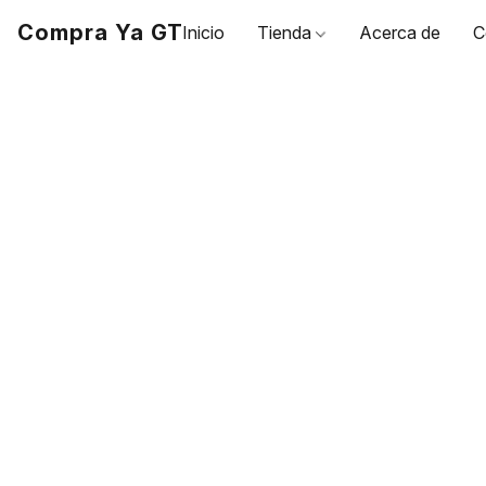
Compra Ya GT
Inicio
Tienda
Acerca de
C