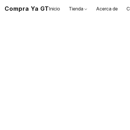
Compra Ya GT
Inicio
Tienda
Acerca de
C