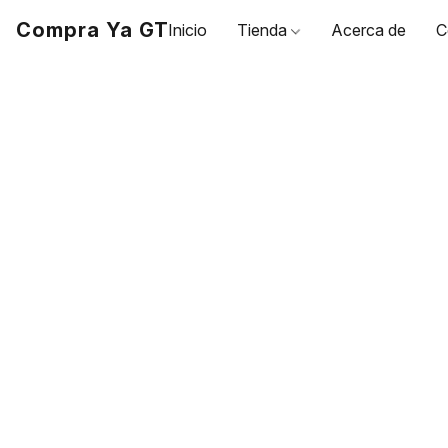
Compra Ya GT
Inicio
Tienda
Acerca de
C