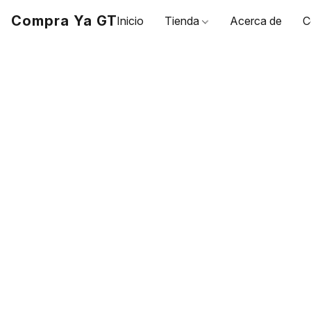
Compra Ya GT
Inicio
Tienda
Acerca de
C